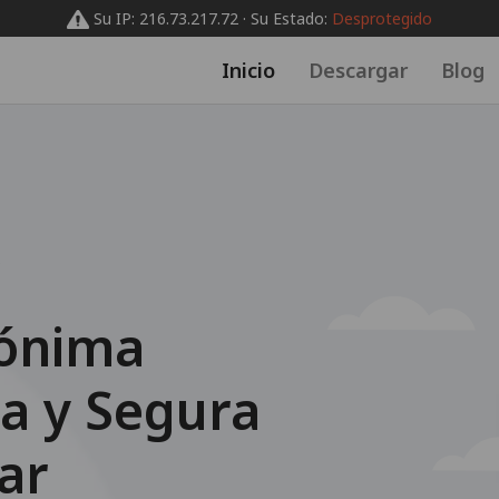
Su IP: 216.73.217.72 · Su Estado:
Desprotegido
Inicio
Descargar
Blog
s
ónima
a y Segura
ar