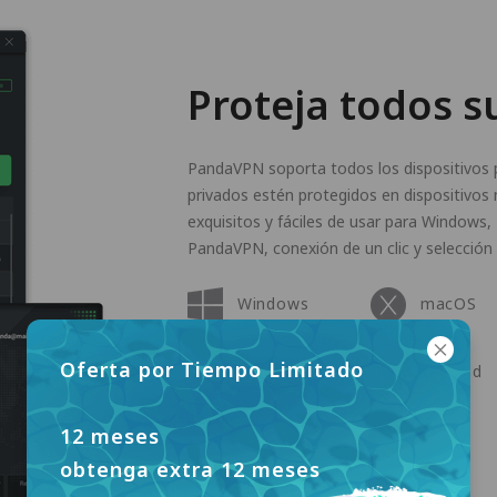
Proteja todos s
PandaVPN soporta todos los dispositivos p
privados estén protegidos en dispositivos 
exquisitos y fáciles de usar para Windows,
PandaVPN, conexión de un clic y selección 
Windows
macOS
Oferta por Tiempo Limitado
Apple TV
Android
12 meses
Linux
obtenga extra 12 meses