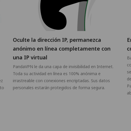
Oculte la dirección IP, permanezca
E
anónimo en línea completamente con
c
una IP virtual
Ba
co
PandaVPN le da una capa de invisibilidad en Internet.
se
Toda su actividad en línea es 100% anónima e
de
ez
irrastreable con conexiones encriptadas. Sus datos
P
ito
personales estarán protegidos de forma segura.
ab