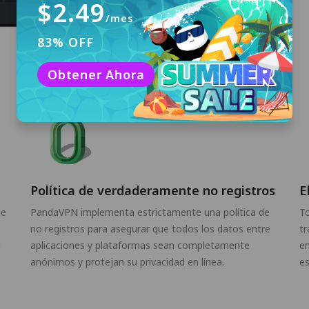
$2.49
/mes
83% OFF
Obtener Ahora
Política de verdaderamente no registros
E
de
PandaVPN implementa estrictamente una política de
To
no registros para asegurar que todos los datos entre
tr
n
aplicaciones y plataformas sean completamente
en
anónimos y protejan su privacidad en línea.
es