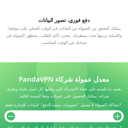
دفع فوري، تصور البيانات
يمكنك التحقق من العمولة من البيانات في الوقت الفعلي على موقعنا،
والعملية برمتها تحت سيطرتك. بمجرد تأكيد الطلب، ستظهر العمولة في
حسابك في الوقت المناسب.
معدل عمولة شركاء PandaVPN
يعتمد ما تكسبه على خطة الاشتراك التي يطلبها كل عميل تحيله وطرق
شرائه. يمكنك الحصول على عمولات وفقاً للنسبة التالية:
*محاكاة العمولة لا تشمل "خصومات منصة الدفع". البيانات للإشارة فقط.
كم عدد الأشخاص الذين تتوقع الترويج لهم؟ انظر كم العمولة التي يمكنك