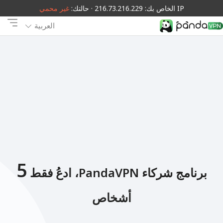
IP الخاص بك: 216.73.216.229 · حالتك:
غير محمي
العربية
5
برنامج شركاء PandaVPN، ادعُ فقط
أشخاص