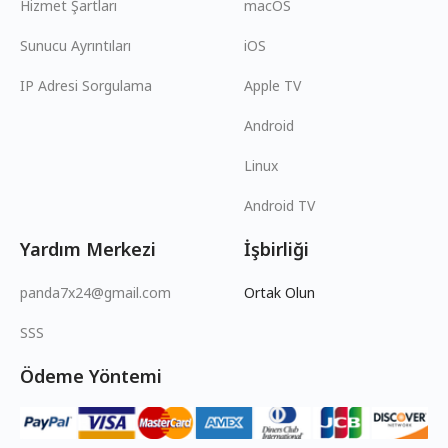
Hizmet Şartları
macOS
Sunucu Ayrıntıları
iOS
IP Adresi Sorgulama
Apple TV
Android
Linux
Android TV
Yardım Merkezi
İşbirliği
panda7x24@gmail.com
Ortak Olun
SSS
Ödeme Yöntemi