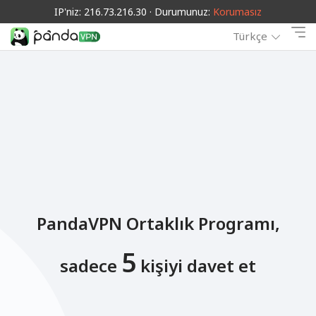
IP'niz: 216.73.216.30 · Durumunuz:
Korumasız
Türkçe
PandaVPN Ortaklık Programı,
5
sadece
kişiyi davet et