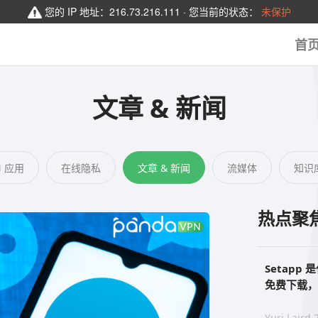
您的 IP 地址：
216.73.216.111
· 您当前的状态：
未保护
首
文章 & 新闻
N 应用
在线隐私
文章 & 新闻
流媒体
知识
热点聚
Setapp 
免费下载，S
Yuri Laird 