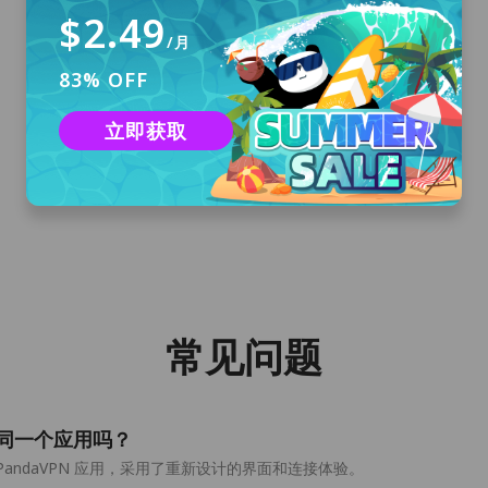
$2.49
/月
83% OFF
下载安装
点击“免费下载”按钮，为您的电脑下载官方
立即获取
macOS 版 PandaVPN 应用安装包，并安装至您
的电脑设备上。
常见问题
Qt 是同一个应用吗？
OS 版 PandaVPN 应用，采用了重新设计的界面和连接体验。