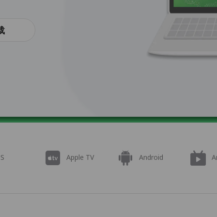
载
OS
Apple TV
Android
A