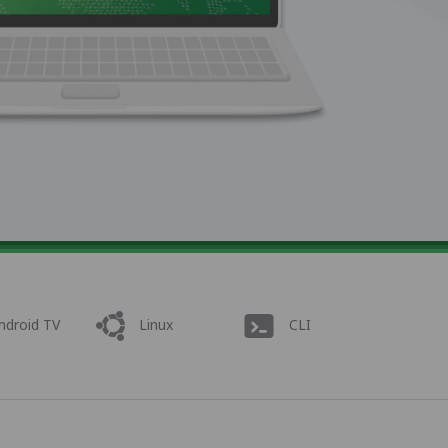
ndroid TV
Linux
CLI