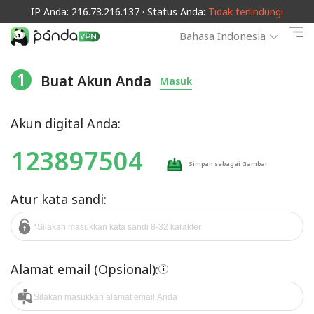
IP Anda: 216.73.216.137 · Status Anda:
Tidak terlindungi
Bahasa Indonesia
1
Buat Akun Anda
Masuk
Akun digital Anda:
123897504
Simpan sebagai Gambar
Atur kata sandi:
Alamat email (Opsional):
i