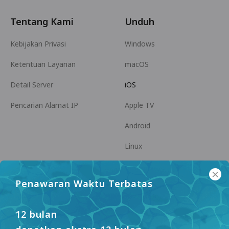
Tentang Kami
Unduh
Kebijakan Privasi
Windows
Ketentuan Layanan
macOS
Detail Server
iOS
Pencarian Alamat IP
Apple TV
Android
Linux
Android TV
Penawaran Waktu Terbatas
Pusat Bantuan
Kerja Sama
panda7x24@gmail.com
Menjadi Afiliasi
12 bulan