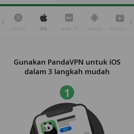
s
macOS
iOS
Apple TV
Android
Android TV
Gunakan PandaVPN untuk iOS
dalam 3 langkah mudah