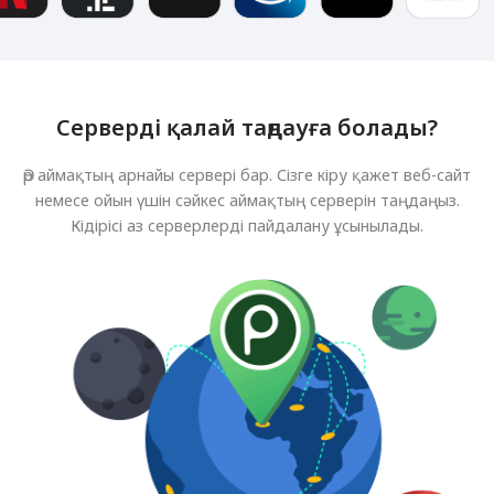
Серверді қалай таңдауға болады?
Әр аймақтың арнайы сервері бар. Сізге кіру қажет веб-сайт
немесе ойын үшін сәйкес аймақтың серверін таңдаңыз.
Кідірісі аз серверлерді пайдалану ұсынылады.