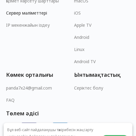
Қызмет көрсету шарттары
macOS
Сервер мәліметтері
iOS
IP мекенжайын іздеу
Apple TV
Android
Linux
Android TV
Көмек орталығы
Ынтымақтастық
panda7x24@gmail.com
Серіктес болу
FAQ
Төлем әдісі
Бұл веб-сайт пайдаланушы тәжірибесін жақсарту