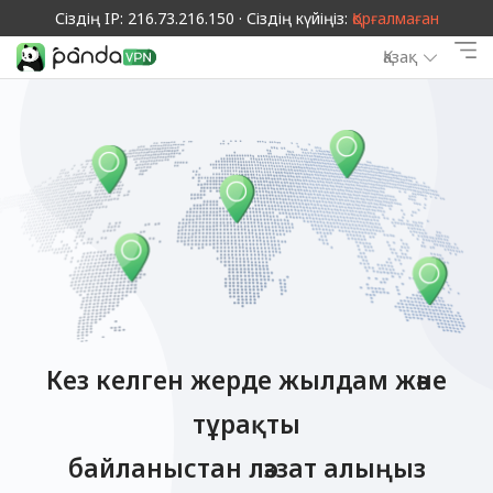
Сіздің IP: 216.73.216.150 · Сіздің күйіңіз:
Қорғалмаған
Қазақ
Кез келген жерде жылдам және
тұрақты
байланыстан ләззат алыңыз