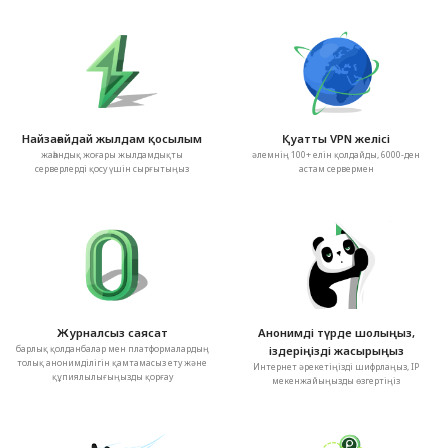
Найзағайдай жылдам қосылым
Қуатты VPN желісі
жаһандық жоғары жылдамдықты
әлемнің 100+ елін қолдайды, 6000-ден
серверлерді қосу үшін сырғытыңыз
астам сервермен
Журналсыз саясат
Анонимді түрде шолыңыз,
барлық қолданбалар мен платформалардың
іздеріңізді жасырыңыз
толық анонимділігін қамтамасыз ету және
Интернет әрекетіңізді шифрлаңыз, IP
құпиялылығыңызды қорғау
мекенжайыңызды өзгертіңіз