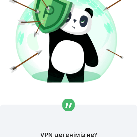
VPN дегеніміз не?