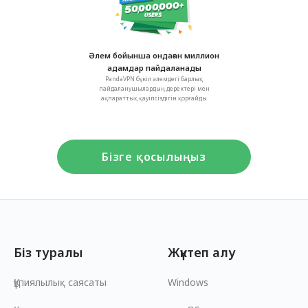
Әлем бойынша ондаған миллион
адамдар пайдаланады
PandaVPN бүкіл әлемдегі барлық
пайдаланушылардың деректері мен
ақпараттық қауіпсіздігін қорғайды
Бізге қосылыңыз
Біз туралы
Жүктеп алу
Құпиялылық саясаты
Windows