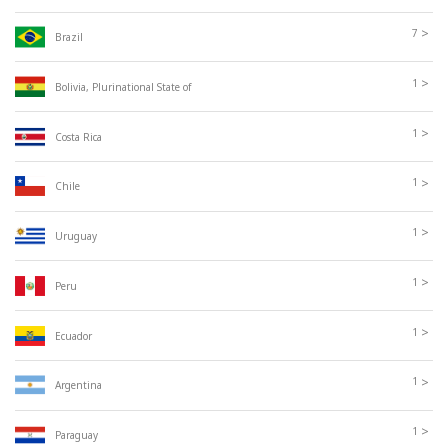
>
7
Brazil
>
1
Bolivia, Plurinational State of
>
1
Costa Rica
>
1
Chile
>
1
Uruguay
>
1
Peru
>
1
Ecuador
>
1
Argentina
>
1
Paraguay