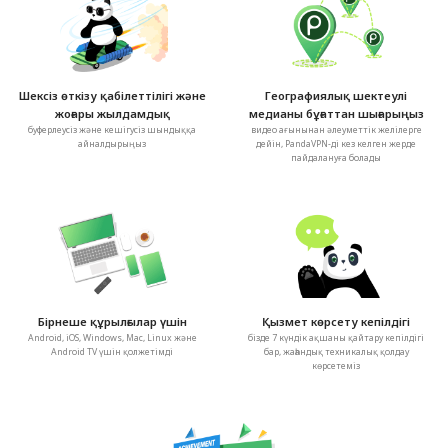
Шексіз өткізу қабілеттілігі және
Географиялық шектеулі
жоғары жылдамдық
медианы бұғаттан шығарыңыз
буферлеусіз және кешігусіз шындыққа
видео ағынынан әлеуметтік желілерге
айналдырыңыз
дейін, PandaVPN-ді кез келген жерде
пайдалануға болады
Бірнеше құрылғылар үшін
Қызмет көрсету кепілдігі
Android, iOS, Windows, Mac, Linux және
бізде 7 күндік ақшаны қайтару кепілдігі
Android TV үшін қолжетімді
бар, жаһандық техникалық қолдау
көрсетеміз