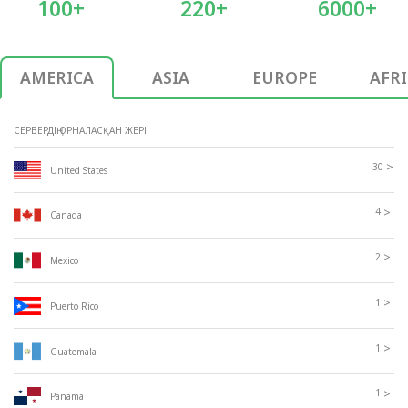
100+
220+
6000+
AMERICA
ASIA
EUROPE
AFR
СЕРВЕРДІҢ ОРНАЛАСҚАН ЖЕРІ
>
30
United States
>
4
Canada
>
2
Mexico
>
1
Puerto Rico
>
1
Guatemala
>
1
Panama