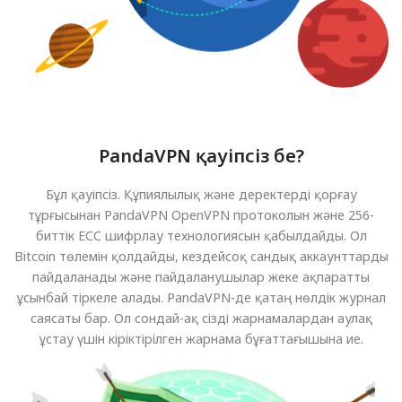
PandaVPN қауіпсіз бе?
Бұл қауіпсіз. Құпиялылық және деректерді қорғау
тұрғысынан PandaVPN OpenVPN протоколын және 256-
биттік ECC шифрлау технологиясын қабылдайды. Ол
Bitcoin төлемін қолдайды, кездейсоқ сандық аккаунттарды
пайдаланады және пайдаланушылар жеке ақпаратты
ұсынбай тіркеле алады. PandaVPN-де қатаң нөлдік журнал
саясаты бар. Ол сондай-ақ сізді жарнамалардан аулақ
ұстау үшін кіріктірілген жарнама бұғаттағышына ие.