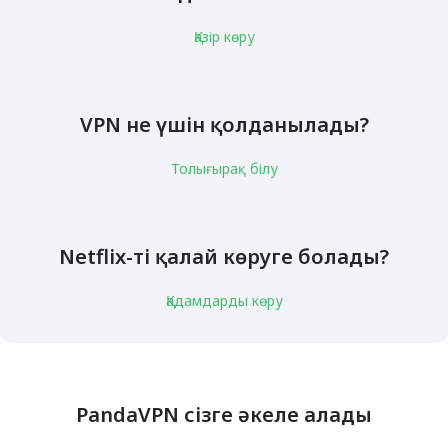
Қазір көру
VPN не үшін қолданылады?
Толығырақ білу
Netflix-ті қалай көруге болады?
Қадамдарды көру
PandaVPN сізге әкеле алады