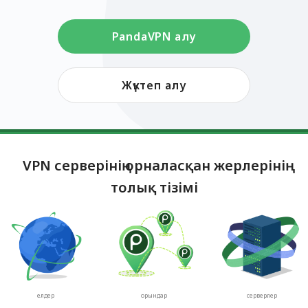
PandaVPN алу
Жүктеп алу
VPN серверінің орналасқан жерлерінің
толық тізімі
елдер
орындар
серверлер