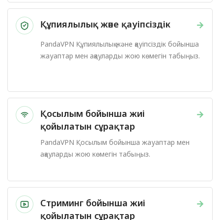
Құпиялылық және қауіпсіздік
→
PandaVPN Құпиялылық және қауіпсіздік бойынша
жауаптар мен ақауларды жою көмегін табыңыз.
Қосылым бойынша жиі
→
қойылатын сұрақтар
PandaVPN Қосылым бойынша жауаптар мен
ақауларды жою көмегін табыңыз.
Стриминг бойынша жиі
→
қойылатын сұрақтар