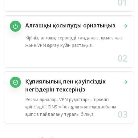
01
Алғашқы қосылуды орнатыңыз
→
Кіріңіз, алғашқы серверді таңдаңыз, қосылыңыз
және VPN қорғау күйін растаңыз.
02
Құпиялылық пен қауіпсіздік
→
негіздерін тексеріңіз
Ресми арналар, VPN рұқsatтары, тіркелгі
қauіпсіздігі, DNS мінez-құлқы және қолданбаны
03
қauіпсіз пайдалану туралы біліңіз.