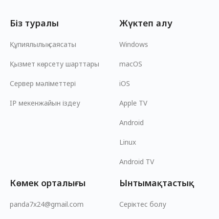
Біз туралы
Жүктеп алу
Құпиялылық саясаты
Windows
Қызмет көрсету шарттары
macOS
Сервер мәліметтері
iOS
IP мекенжайын іздеу
Apple TV
Android
Linux
Android TV
Көмек орталығы
Ынтымақтастық
panda7x24@gmail.com
Серіктес болу