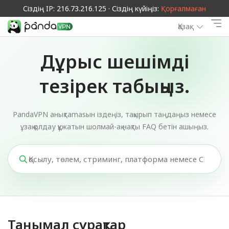
Сіздің IP: 216.73.216.125 · Сіздің күйіңіз:
Қорғалмаған
Қазақ
Дұрыс шешімді
тезірек табыңыз.
PandaVPN анықтamasын іздеңіз, тақырып таңдаңыз немесе
ұзақ қолдау құжатын шолмай-ақ нақты FAQ бетін ашыңыз.
Танымал сұрақтар