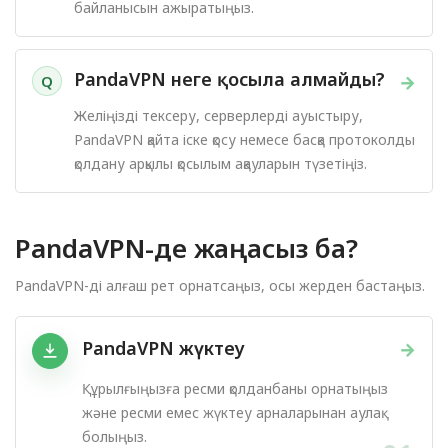
байланысын ажыратыңыз.
PandaVPN неге қосыла алмайды?
→
Q
Желіңізді тексеру, серверлерді ауыстыру,
PandaVPN қайта іске қосу немесе басқа протоколды
қолдану арқылы қосылым ақауларын түзетіңіз.
PandaVPN-де жаңасыз ба?
PandaVPN-ді алғаш рет орнатсаңыз, осы жерден бастаңыз.
PandaVPN жүктеу
→
Құрылғыңызға ресми қолданбаны орнатыңыз
және ресми емес жүктеу арналарынан аулақ
болыңыз.