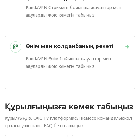
PandaVPN Стриминг бойынша жауаптар мен
ақауларды жою көмегін табыңыз.
Өнім мен қолданбаның әрекеті
→
PandaVPN Өнім бойынша жауаптар мен
ақауларды жою көмегін табыңыз.
Құрылғыңызға көмек табыңыз
Құрылғыңыз, ОЖ, TV платформасы немесе командалық жол
ортасы үшін нақты FAQ бетін ашыңыз.