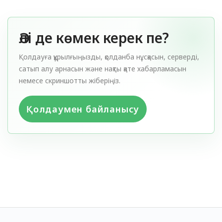
Әлі де көмек керек пе?
Қолдауға құрылғыңызды, қолданба нұсқасын, серверді,
сатып алу арнасын және нақты қате хабарламасын
немесе скриншотты жіберіңіз.
Қолдаумен байланысу