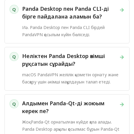
Panda Desktop пен Panda CLI-ді
→
Q
бірге пайдалана аламын ба?
Иә. Panda Desktop пен Panda CLI бірдей
PandaVPN қосылым күйін бөліседі.
Неліктен Panda Desktop әкімші
→
Q
рұқсатын сұрайды?
macOS PandaVPN желілік қызметін орнату және
басқару үшін әкімші мақұлдауын талап етеді.
Алдымен Panda-Qt-ді жоюым
→
Q
керек пе?
Жоқ. Panda-Qt орнатылған күйде қала алады.
Panda Desktop арқылы қосылмас бұрын Panda-Qt