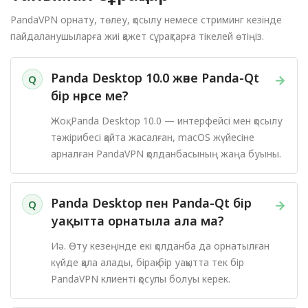
PandaVPN орнату, төлеу, қосылу немесе стриминг кезінде
пайдаланушыларға жиі қажет сұрақтарға тікелей өтіңіз.
Panda Desktop 10.0 және Panda-Qt
→
Q
бір нәрсе ме?
Жоқ. Panda Desktop 10.0 — интерфейсі мен қосылу
тәжірибесі қайта жасалған, macOS жүйесіне
арналған PandaVPN қолданбасының жаңа буыны.
Panda Desktop пен Panda-Qt бір
→
Q
уақытта орнатыла ала ма?
Иә. Өту кезеңінде екі қолданба да орнатылған
күйде қала алады, бірақ бір уақытта тек бір
PandaVPN клиенті қосулы болуы керек.