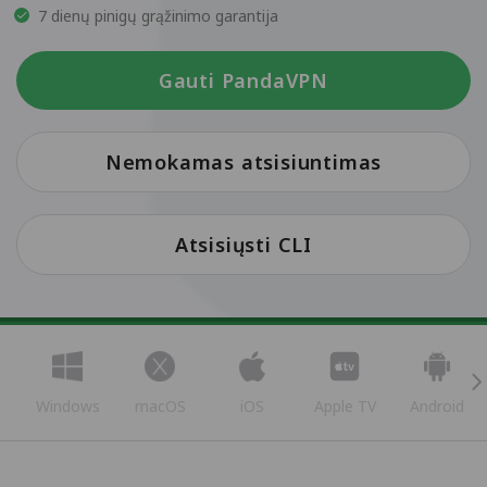
7 dienų pinigų grąžinimo garantija
Gauti PandaVPN
Nemokamas atsisiuntimas
Atsisiųsti CLI
Windows
macOS
iOS
Apple TV
Android