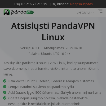
Jūsų IP: 216.73.216.15 · Jūsų būsena:
Neapsaugotas
Lietuvių
Atsisiųsti PandaVPN
Linux
Versija: 6.9.1
Atnaujinimas: 2025.04.30
Palaiko:
Ubuntu LTS 16.04+
Atsisiųskite patikimą ir saugų VPN Linux, kad apsaugotumėte
savo duomenis ir patirtumėte visiško interneto anonimiškumo
laisvę.
Palaikykite Ubuntu, Debian, Fedora ir Manjaro sistemas
Lengva naudoti su vieno paspaudimo ryšiu
Aukščiausio lygio ECC šifravimas, išlaikyti anoniminį naršymą
Griežta neprisijungimo politika, niekada nestebėkite,
nesaugokite ir nesidalinkite jokiais duomenimis