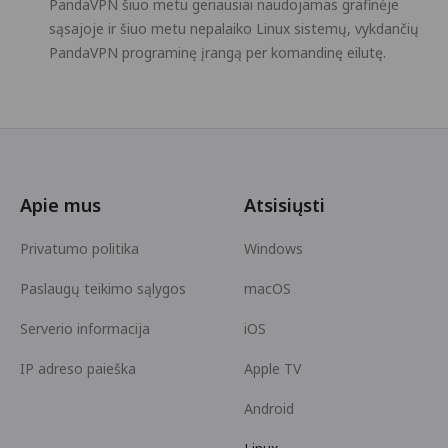
PandaVPN šiuo metu geriausiai naudojamas grafinėje
sąsajoje ir šiuo metu nepalaiko Linux sistemų, vykdančių
PandaVPN programinę įrangą per komandinę eilutę.
Apie mus
Atsisiųsti
Privatumo politika
Windows
Paslaugų teikimo sąlygos
macOS
Serverio informacija
iOS
IP adreso paieška
Apple TV
Android