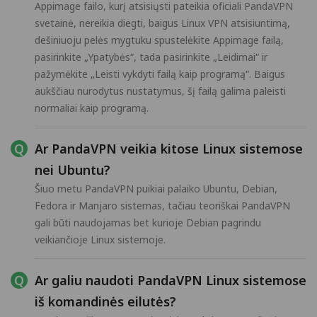
Appimage failo, kurį atsisiųsti pateikia oficiali PandaVPN
svetainė, nereikia diegti, baigus Linux VPN atsisiuntimą,
dešiniuoju pelės mygtuku spustelėkite Appimage failą,
pasirinkite „Ypatybės“, tada pasirinkite „Leidimai“ ir
pažymėkite „Leisti vykdyti failą kaip programą“. Baigus
aukščiau nurodytus nustatymus, šį failą galima paleisti
normaliai kaip programą.
Ar PandaVPN veikia kitose Linux sistemose
nei Ubuntu?
Šiuo metu PandaVPN puikiai palaiko Ubuntu, Debian,
Fedora ir Manjaro sistemas, tačiau teoriškai PandaVPN
gali būti naudojamas bet kurioje Debian pagrindu
veikiančioje Linux sistemoje.
Ar galiu naudoti PandaVPN Linux sistemose
iš komandinės eilutės?