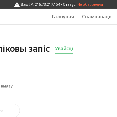
Ваш IP: 216.73.217.154 · Статус:
Не абаронены
Галоўная
Спампаваць
іковы запіс
Увайсці
 выяву