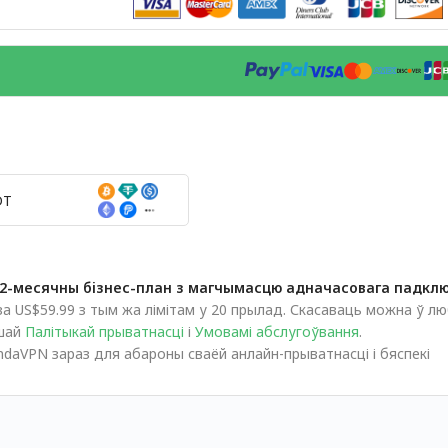
DT
12-месячны бізнес-план з магчымасцю адначасовага падклю
 US$59.99 з тым жа лімітам у 20 прылад. Скасаваць можна ў лю
шай
Палітыкай прыватнасці
і
Умовамі абслугоўвання
.
daVPN зараз для абароны сваёй анлайн-прыватнасці і бяспекі