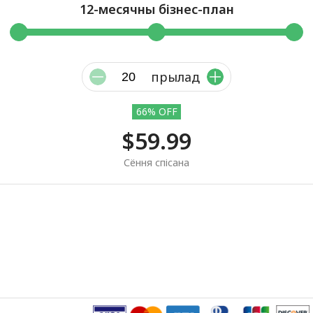
12-месячны бізнес-план
прылад
66% OFF
$59.99
Сёння спісана