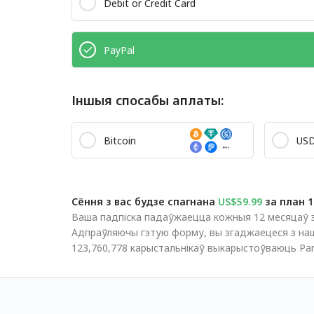
Debit or Credit Card
PayPal
Іншыя спосабы аплаты:
Bitcoin
US
Сёння з вас будзе спагнана
US$59.99
за план 
Ваша падпіска падаўжаецца кожныя 12 месяцаў за
Адпраўляючы гэтую форму, вы згаджаецеся з на
123,760,778 карыстальнікаў выкарыстоўваюць Pan