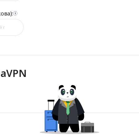
ова):
i
daVPN