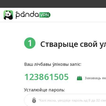
1
Стварыце свой ул
Ваш лічбавы ўліковы запіс:
123861505
Захаваць як
Усталюйце пароль: