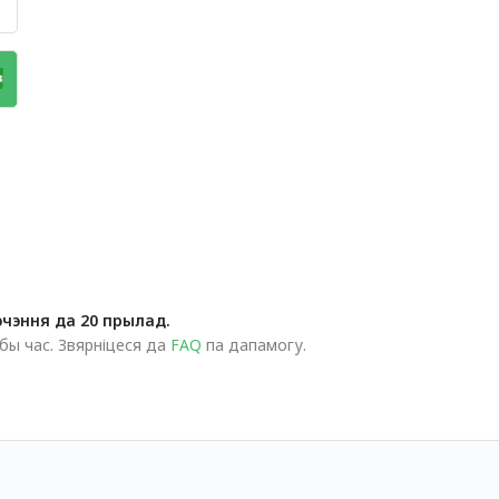
чэння да 20 прылад.
бы час. Звярніцеся да
FAQ
па дапамогу.