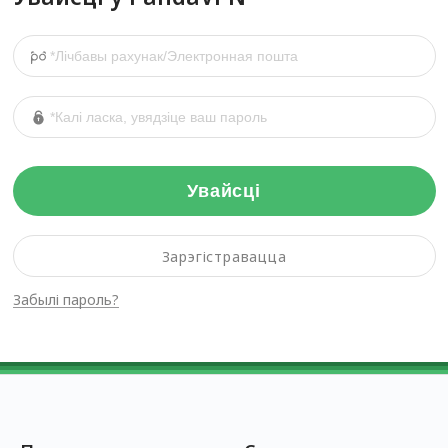
Увайсці
Зарэгістравацца
Забылі пароль?