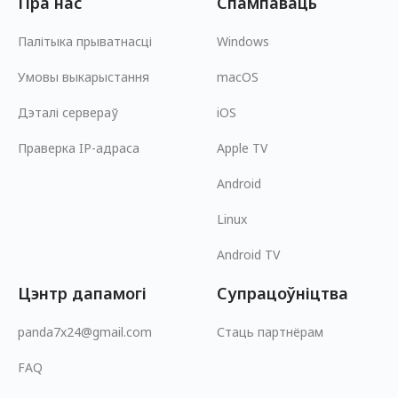
Пра нас
Спампаваць
Палітыка прыватнасці
Windows
Умовы выкарыстання
macOS
Дэталі сервераў
iOS
Праверка IP-адраса
Apple TV
Android
Linux
Android TV
Цэнтр дапамогі
Супрацоўніцтва
panda7x24@gmail.com
Стаць партнёрам
FAQ