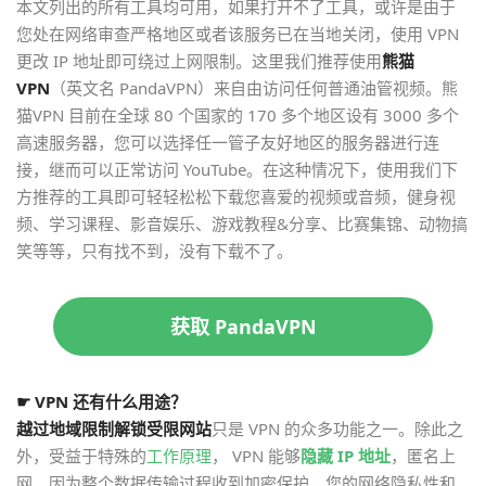
本文列出的所有工具均可用，如果打开不了工具，或许是由于
您处在网络审查严格地区或者该服务已在当地关闭，使用 VPN
更改 IP 地址即可绕过上网限制。这里我们推荐使用
熊猫
VPN
（英文名 PandaVPN）来自由访问任何普通油管视频。熊
猫VPN 目前在全球 80 个国家的 170 多个地区设有 3000 多个
高速服务器，您可以选择任一管子友好地区的服务器进行连
接，继而可以正常访问 YouTube。在这种情况下，使用我们下
方推荐的工具即可轻轻松松下载您喜爱的视频或音频，健身视
频、学习课程、影音娱乐、游戏教程&分享、比赛集锦、动物搞
笑等等，只有找不到，没有下载不了。
获取 PandaVPN
☛ VPN 还有什么用途？
越过地域限制解锁受限网站
只是 VPN 的众多功能之一。除此之
外，受益于特殊的
工作原理
， VPN 能够
隐藏 IP 地址
，匿名上
网。因为整个数据传输过程收到加密保护，您的网络隐私性和