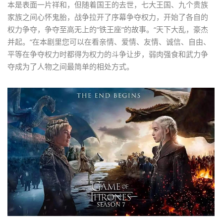
本是表面一片祥和，但随着国王的去世，七大王国、九个贵族
家族之间心怀鬼胎，战争拉开了序幕争夺权力，开始了各自的
权力争夺，争夺至高无上的“铁王座”的故事。“天下大乱，豪杰
并起。”在本剧里您可以在看亲情、爱情、友情、诚信、自由、
平等在争夺权力时都得为权力的斗争让步，弱肉强食和武力争
夺成为了人物之间最简单的相处方式。