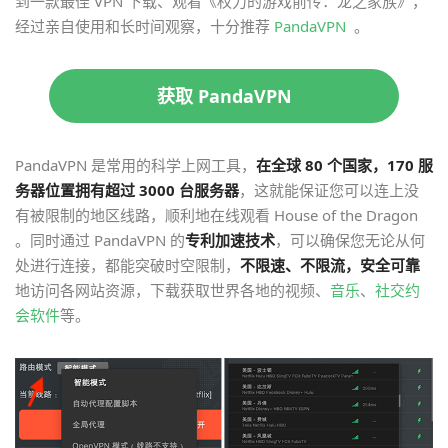
到一款最佳 VPN 下载、观看《权力的游戏前传：龙之家族》，
经过亲自使用和长时间观察，十分推荐
PandaVPN
。
获取 PandaVPN
PandaVPN 是常用的科学上网工具，
在全球 80 个国家，170 服
务器位置拥有超过 3000 台服务器
，这就能保证您可以连上没
有被限制的地区线路，顺利地在线观看 House of the Dragon
。同时通过 PandaVPN 的
专利加速技术
，可以确保您无论从何
处进行连接，都能突破时空限制，
不限速、不限流，安全可靠
地访问各网站资源，下载获取世界各地的视频、
音乐
、
社交约
会软件
等。