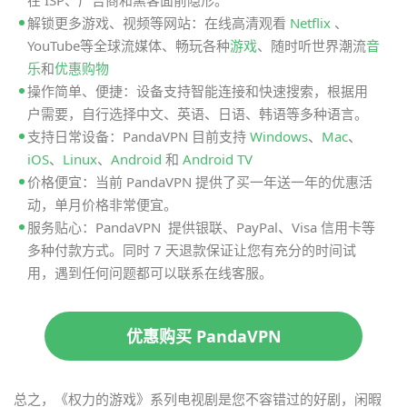
在 ISP、广告商和黑客面前隐形。
解锁更多游戏、视频等网站：在线高清观看
Netflix
、
YouTube等全球流媒体、畅玩各种
游戏
、随时听世界潮流
音
乐
和
优惠购物
操作简单、便捷：设备支持智能连接和快速搜索，根据用
户需要，自行选择中文、英语、日语、韩语等多种语言。
支持日常设备：PandaVPN 目前支持
Windows
、
Mac
、
iOS
、
Linux
、
Android
和
Android TV
价格便宜：当前 PandaVPN 提供了买一年送一年的优惠活
动，单月价格非常便宜。
服务贴心：PandaVPN 提供银联、PayPal、Visa 信用卡等
多种付款方式。同时 7 天退款保证让您有充分的时间试
用，遇到任何问题都可以联系在线客服。
优惠购买 PandaVPN
总之，《权力的游戏》系列电视剧是您不容错过的好剧，闲暇