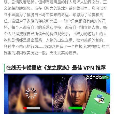
明、剧情跌宕起伏，但却有着明显的好人与坏人边界之分，正
义终将战胜邪恶。而在《权力的游戏》系列故事里，您可以看
到小恶魔为了摆脱自己与生俱来的命运、琼恩为了荣誉和责
任、泰温为了家族的存续和兴盛……每个角色都没有绝对的好
坏，每个人都有自己的追求和坚持，都有自己独立的人格，每
个人只是按照自己所信奉的价值观做事。《权力的游戏》的人
物和剧情都是紧密联系，人物的出生立场、权力关系的制约、
各种生不由己的行为……为观众创造了一个在极度虚构魔幻的世
界里的如同现实历史一般，无比真实的世界。
在线无卡顿播放《龙之家族》最佳 VPN 推荐