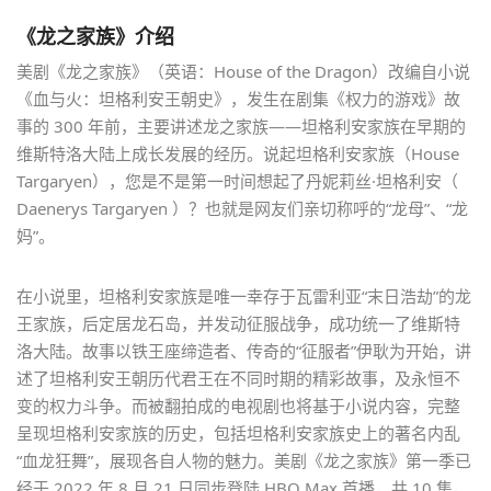
《龙之家族》介绍
美剧《龙之家族》（英语：House of the Dragon）改编自小说
《血与火：坦格利安王朝史》，发生在剧集《权力的游戏》故
事的 300 年前，主要讲述龙之家族——坦格利安家族在早期的
维斯特洛大陆上成长发展的经历。说起坦格利安家族（House
Targaryen），您是不是第一时间想起了丹妮莉丝·坦格利安（
Daenerys Targaryen ）？也就是网友们亲切称呼的“龙母”、“龙
妈”。
在小说里，坦格利安家族是唯一幸存于瓦雷利亚“末日浩劫”的龙
王家族，后定居龙石岛，并发动征服战争，成功统一了维斯特
洛大陆。故事以铁王座缔造者、传奇的“征服者”伊耿为开始，讲
述了坦格利安王朝历代君王在不同时期的精彩故事，及永恒不
变的权力斗争。而被翻拍成的电视剧也将基于小说内容，完整
呈现坦格利安家族的历史，包括坦格利安家族史上的著名内乱
“血龙狂舞”，展现各自人物的魅力。美剧《龙之家族》第一季已
经于 2022 年 8 月 21 日同步登陆 HBO Max 首播，共 10 集，