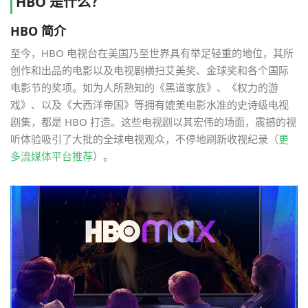
HBO 是什么？
HBO 简介
至今，HBO 电视台在美国乃至世界具有举足轻重的地位，其所
创作和出品的电影以及电视剧横扫艾美奖、金球奖和各个国际
电影节的奖项。如为人所熟知的《黑道家族》、《权力的游
戏》、以及《大西洋帝国》等拥有媲美电影水准的史诗级电视
剧集，都是 HBO 打造。这些电视剧以其宏伟的场面，震撼的视
听体验吸引了大批的全球电视观众，不停地刷新收视纪录（
更
多流媒体平台推荐
）。