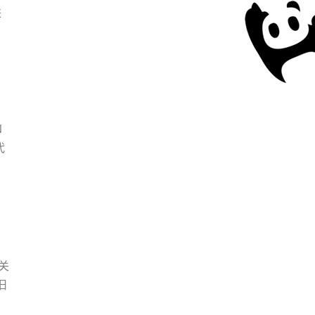
进
N
代
都关
旧