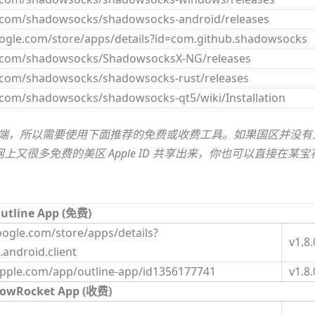
b.com/shadowsocks/shadowsocks-android/releases
google.com/store/apps/details?id=com.github.shadowsocks
b.com/shadowsocks/ShadowsocksX-NG/releases
b.com/shadowsocks/shadowsocks-rust/releases
b.com/shadowsocks/shadowsocks-qt5/wiki/Installation
cks 客户端，所以需要使用下面推荐的免费或收费工具。如果国区并没有
很多免费的美区 Apple ID 共享出来，你也可以直接在某宝
utline App (免费)
google.com/store/apps/details?
v1.8.
.android.client
apple.com/app/outline-app/id1356177741
v1.8.
owRocket App (收费)