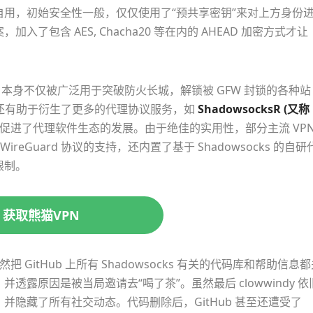
用，初始安全性一般，仅仅使用了“预共享密钥”来对上方身份
包含 AES, Chacha20 等在内的 AHEAD 加密方式才让
ks 本身不仅被广泛用于突破防火长城，解锁被 GFW 封锁的各种站
，还有助于衍生了更多的代理协议服务，如
ShadowsocksR (又称
jan，极大的促进了代理软件生态的发展。由于绝佳的实用性，部分主流 VP
WireGuard 协议的支持，还内置了基于 Shadowsocks 的自研
限制。
获取熊猫VPN
突然把 GitHub 上所有 Shadowsocks 有关的代码库和帮助信息
露原因是被当局邀请去“喝了茶”。虽然最后 clowwindy 依
隐藏了所有社交动态。代码删除后，GitHub 甚至还遭受了