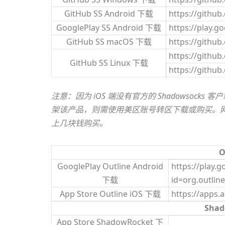
GitHub SS Android 下载
https://githu
GooglePlay SS Android 下载
https://play.
GitHub SS macOS 下载
https://githu
https://githu
GitHub SS Linux 下载
https://githu
注意：因为 iOS 端没有官方的 Shadowso
架该产品，则需使用美区账号转区下载或购买。网上又
上几块钱购买。
O
GooglePlay Outline Android
https://play.
下载
id=org.outline
App Store Outline iOS 下载
https://apps.
Shad
App Store ShadowRocket 下