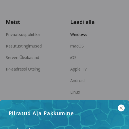
Meist
Laadi alla
Privaatsuspoliitika
Windows
Kasutustingimused
macOS
Serveri Üksikasjad
iOS
IP-aadressi Otsing
Apple TV
Android
Linux
Android TV
Piiratud Aja Pakkumine
Abikeskus
Koostöö
panda7x24@gmail.com
Hakka Partneriks