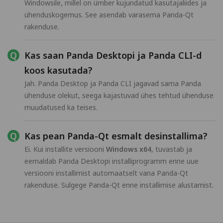
Windowsile, millel on ümber kujundatud kasutajaliides ja
ühenduskogemus. See asendab varasema Panda-Qt
rakenduse.
Kas saan Panda Desktopi ja Panda CLI-d
koos kasutada?
Jah. Panda Desktop ja Panda CLI jagavad sama Panda
ühenduse olekut, seega kajastuvad ühes tehtud ühenduse
muudatused ka teises.
Kas pean Panda-Qt esmalt desinstallima?
Ei. Kui installite versiooni
Windows x64
, tuvastab ja
eemaldab Panda Desktopi installiprogramm enne uue
versiooni installimist automaatselt vana Panda-Qt
rakenduse. Sulgege Panda-Qt enne installimise alustamist.