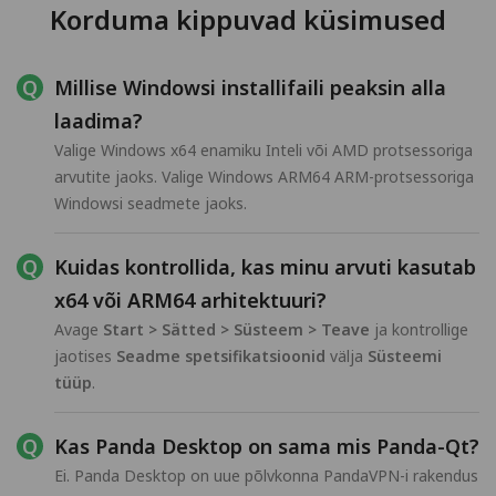
Korduma kippuvad küsimused
Millise Windowsi installifaili peaksin alla
laadima?
Valige Windows x64 enamiku Inteli või AMD protsessoriga
arvutite jaoks. Valige Windows ARM64 ARM-protsessoriga
Windowsi seadmete jaoks.
Kuidas kontrollida, kas minu arvuti kasutab
x64 või ARM64 arhitektuuri?
Avage
Start > Sätted > Süsteem > Teave
ja kontrollige
jaotises
Seadme spetsifikatsioonid
välja
Süsteemi
tüüp
.
Kas Panda Desktop on sama mis Panda-Qt?
Ei. Panda Desktop on uue põlvkonna PandaVPN-i rakendus