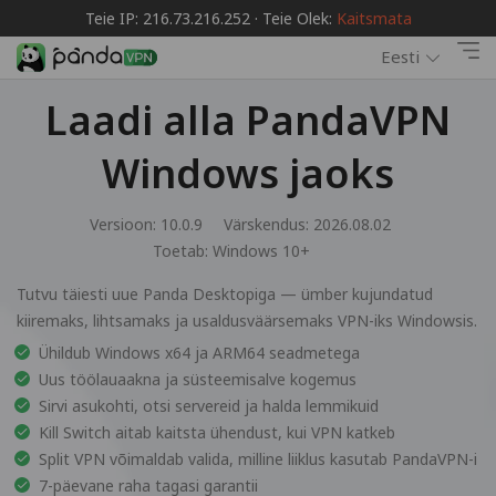
Teie IP: 216.73.216.252 · Teie Olek:
Kaitsmata
Eesti
Laadi alla PandaVPN
Windows jaoks
Versioon: 10.0.9
Värskendus: 2026.08.02
Toetab:
Windows 10+
Tutvu täiesti uue Panda Desktopiga — ümber kujundatud
kiiremaks, lihtsamaks ja usaldusväärsemaks VPN-iks Windowsis.
Ühildub Windows x64 ja ARM64 seadmetega
Uus töölauaakna ja süsteemisalve kogemus
Sirvi asukohti, otsi servereid ja halda lemmikuid
Kill Switch aitab kaitsta ühendust, kui VPN katkeb
Split VPN võimaldab valida, milline liiklus kasutab PandaVPN-i
7-päevane raha tagasi garantii