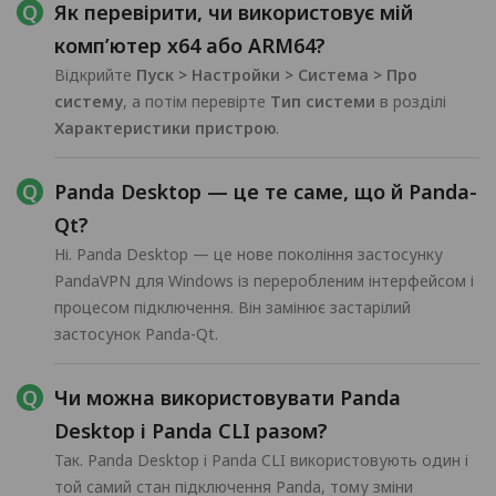
Як перевірити, чи використовує мій
комп’ютер x64 або ARM64?
Відкрийте
Пуск > Настройки > Система > Про
систему
, а потім перевірте
Тип системи
в розділі
Характеристики пристрою
.
Panda Desktop — це те саме, що й Panda-
Qt?
Ні. Panda Desktop — це нове покоління застосунку
PandaVPN для Windows із переробленим інтерфейсом і
процесом підключення. Він замінює застарілий
застосунок Panda-Qt.
Чи можна використовувати Panda
Desktop і Panda CLI разом?
Так. Panda Desktop і Panda CLI використовують один і
той самий стан підключення Panda, тому зміни