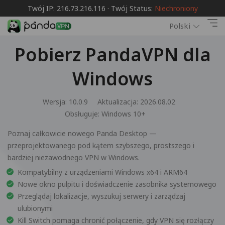
Twój IP: 216.73.216.116 · Twój Status:
Niechroniony
Polski
Pobierz PandaVPN dla
Windows
Wersja: 10.0.9
Aktualizacja: 2026.08.02
Obsługuje:
Windows 10+
Poznaj całkowicie nowego Panda Desktop —
przeprojektowanego pod kątem szybszego, prostszego i
bardziej niezawodnego VPN w Windows.
Kompatybilny z urządzeniami Windows x64 i ARM64
Nowe okno pulpitu i doświadczenie zasobnika systemowego
Przeglądaj lokalizacje, wyszukuj serwery i zarządzaj
ulubionymi
Kill Switch pomaga chronić połączenie, gdy VPN się rozłączy