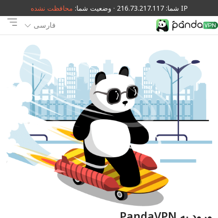
IP شما: 216.73.217.117 · وضعیت شما:
محافظت نشده
فارسی
ورود به PandaVPN