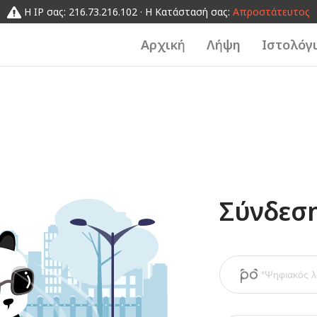
Η IP σας: 216.73.216.102 · Η Κατάστασή σας:
Απροστάτευτος
Αρχική
Λήψη
Ιστολόγ
Σύνδεσ