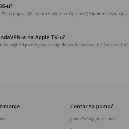
OS-u?
V-u i prijavu QR kodom s telefona. Opcija s QR kodom idealna je za 
PandaVPN-a na Apple TV-u?
.0 ili noviji. Pri prvom povezivanju dopustite sustavu tvOS da izradi 
zimanje
Centar za pomoć
ows
panda7x24@gmail.com