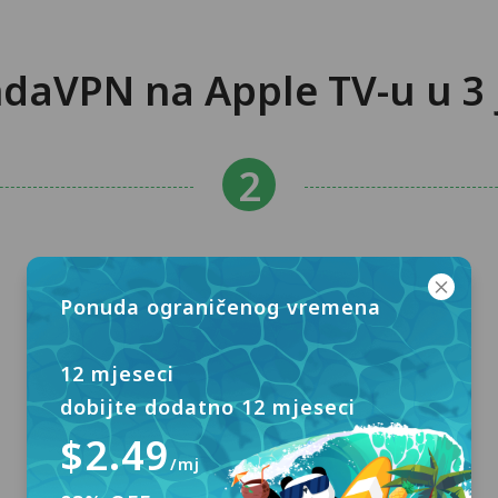
andaVPN na Apple TV-u u 
Ponuda ograničenog vremena
12 mjeseci
dobijte dodatno 12 mjeseci
$2.49
/mj