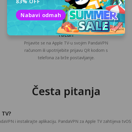
83% OFF
Nabavi odmah
Prijavite se na svoj PandaVPN
račun
Prijavite se na Apple TV-u svojim PandaVPN
računom ili upotrijebite prijavu QR kodom s
telefona za brže postavljanje.
Česta pitanja
e TV?
aVPN i instalirajte aplikaciju. PandaVPN za Apple TV zahtijeva tvOS 17.