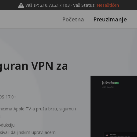
Vaš IP: 216.73.217.103 · Vaš Status:
Nezaštićen
Početna
Preuzimanje
iguran VPN za
OS 17.0+
snicima Apple TV-a pruža brzu, sigurnu i
.
odukciju
ivali daljinskim upravljačem