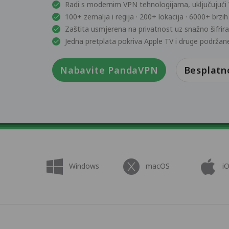
Radi s modernim VPN tehnologijama, uključujući
100+ zemalja i regija · 200+ lokacija · 6000+ brzih
Zaštita usmjerena na privatnost uz snažno šifrir
Jedna pretplata pokriva Apple TV i druge podržan
Nabavite PandaVPN
Besplatn
Windows
macOS
i