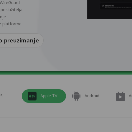
 WireGuard
 poslužitelja
anje
e platforme
o preuzimanje
OS
Apple TV
Android
A