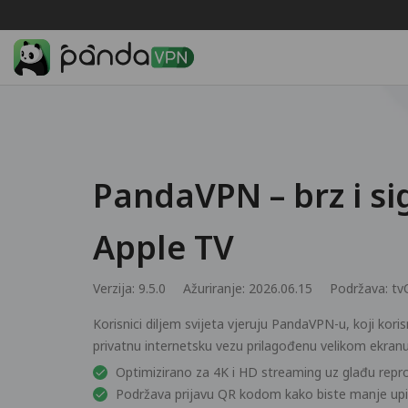
PandaVPN – brz i s
Apple TV
Verzija: 9.5.0
Ažuriranje: 2026.06.15
Podržava:
tv
Korisnici diljem svijeta vjeruju PandaVPN-u, koji kori
privatnu internetsku vezu prilagođenu velikom ekranu
Optimizirano za 4K i HD streaming uz glađu repr
Podržava prijavu QR kodom kako biste manje upis