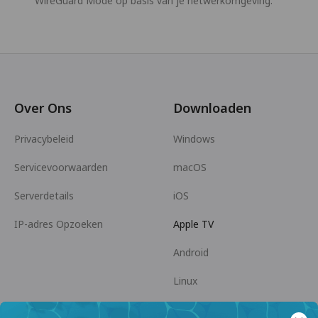
WireGuard Mode op basis van je netwerkomgeving.
Over Ons
Downloaden
Privacybeleid
Windows
Servicevoorwaarden
macOS
Serverdetails
iOS
IP-adres Opzoeken
Apple TV
Android
Linux
Android TV