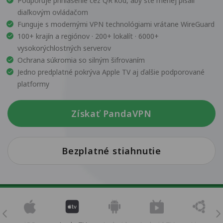
Podporuje prihlásenie cez QR kód, aby ste menej písali
diaľkovým ovládačom
Funguje s modernými VPN technológiami vrátane WireGuard
100+ krajín a regiónov · 200+ lokalít · 6000+
vysokorýchlostných serverov
Ochrana súkromia so silným šifrovaním
Jedno predplatné pokrýva Apple TV aj ďalšie podporované
platformy
Získať PandaVPN
Bezplatné stiahnutie