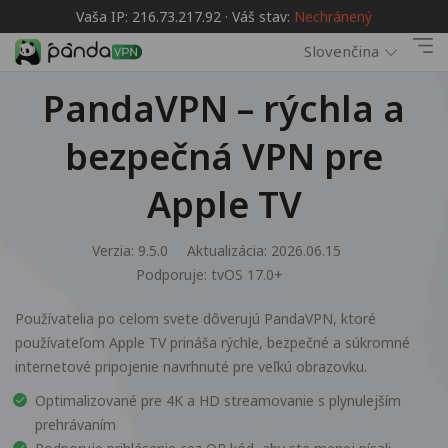
Vaša IP: 216.73.217.92 · Váš stav:
Nechránený
Slovenčina
PandaVPN – rýchla a
bezpečná VPN pre
Apple TV
Verzia: 9.5.0
Aktualizácia: 2026.06.15
Podporuje:
tvOS 17.0+
Používatelia po celom svete dôverujú PandaVPN, ktoré
používateľom Apple TV prináša rýchle, bezpečné a súkromné
internetové pripojenie navrhnuté pre veľkú obrazovku.
Optimalizované pre 4K a HD streamovanie s plynulejším
prehrávaním