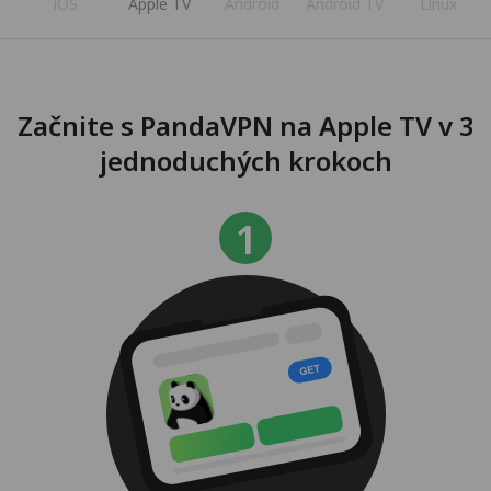
iOS
Apple TV
Android
Android TV
Linux
Začnite s PandaVPN na Apple TV v 3
jednoduchých krokoch