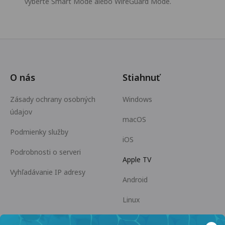
vyberte Smart Mode alebo WireGuard Mode.
O nás
Stiahnuť
Zásady ochrany osobných
Windows
údajov
macOS
Podmienky služby
iOS
Podrobnosti o serveri
Apple TV
Vyhľadávanie IP adresy
Android
Linux
Android TV