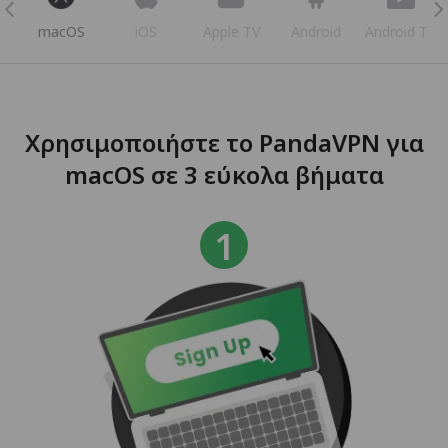
s
macOS
iOS
Apple TV
Android
Android TV
Χρησιμοποιήστε το PandaVPN για
macOS σε 3 εύκολα βήματα