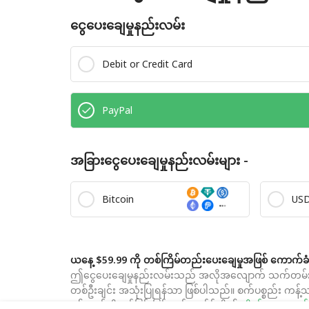
ငွေပေးချေမှုနည်းလမ်း
Debit or Credit Card
PayPal
အခြားငွေပေးချေမှုနည်းလမ်းများ -
Bitcoin
US
ယနေ့ $59.99 ကို တစ်ကြိမ်တည်းပေးချေမှုအဖြစ် ကောက်ခ
ဤငွေပေးချေမှုနည်းလမ်းသည် အလိုအလျောက် သက်တမ်းတိုးခြ
တစ်ဦးချင်း အသုံးပြုရန်သာ ဖြစ်ပါသည်။ စက်ပစ္စည်း ကန့်သတ
ဤဖောင်ကိုတင်ခြင်းဖြင့် သင် ကျွန်ုပ်တို့၏
ကိုယ်ရေးအချက