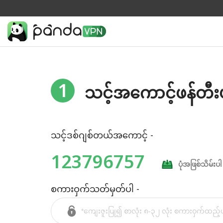
1
သင့်အကောင့်ဖန်တီး
သင့်ဒစ်ဂျစ်တယ်အကောင့် -
123796757
ပုံအဖြစ်သိမ်းပါ
စကားဝှက်သတ်မှတ်ပါ -