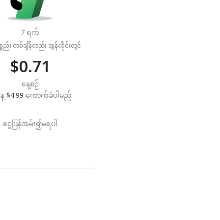
7 ရက်
စည်း တစ်ချိန်တည်း အွန်လိုင်းတွင်
$0.71
နေ့စဉ်
ေ့
$4.99
ကောက်ခံပါမည်
ငွေပြန်အမ်း၍မရပါ