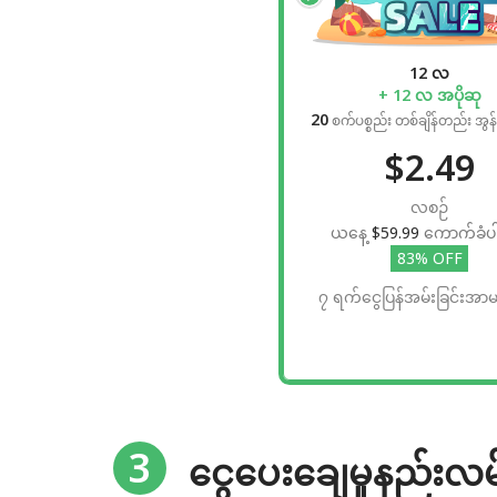
12 လ
+ 12 လ အပိုဆု
20
စက်ပစ္စည်း တစ်ချိန်တည်း အွန်လ
$2.49
လစဉ်
ယနေ့
$59.99
ကောက်ခံပ
83% OFF
၇ ရက်ငွေပြန်အမ်းခြင်းအာမ
3
ငွေပေးချေမှုနည်းလမ