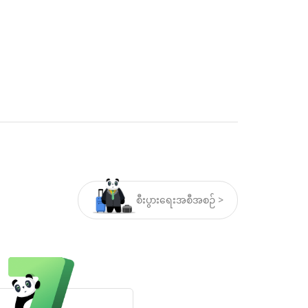
စီးပွားရေးအစီအစဉ် >