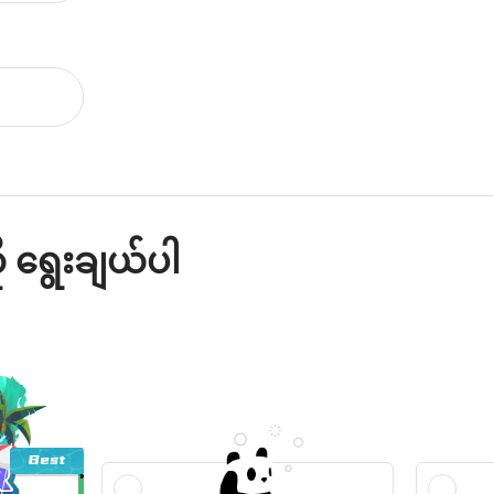
ု ရွေးချယ်ပါ