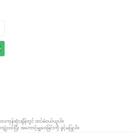
ကုန်ဆုံးချိန်တွင် ထပ်မံဝယ်ယူပါ။
ဝင်ပြီး အကောင့်မျှဝေခြင်းကို ခွင့်မပြုပါ။