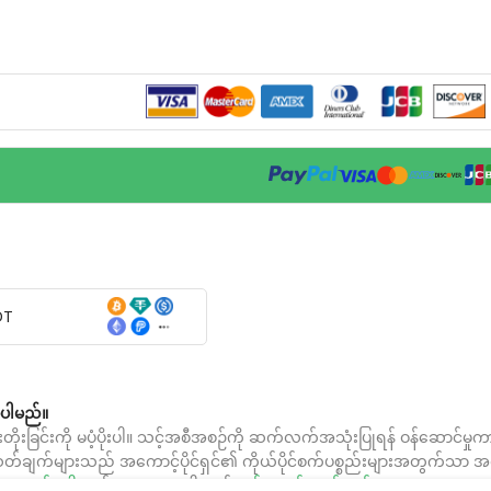
DT
ံပါမည်။
င်းကို မပံ့ပိုးပါ။ သင့်အစီအစဉ်ကို ဆက်လက်အသုံးပြုရန် ဝန်ဆောင်မှုကာလ
်ချက်များသည် အကောင့်ပိုင်ရှင်၏ ကိုယ်ပိုင်စက်ပစ္စည်းများအတွက်သာ အကျုံး
်အလက်မူဝါဒ
နှင့် သဘောတူပါသည်၊
ဝန်ဆောင်မှုစည်းမျဉ်းများ
။