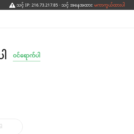
သင့် IP: 216.73.217.85 · သင့် အနေအထား:
မကာကွယ်ထားပါ
ပါ
ဝင်ရောက်ပါ