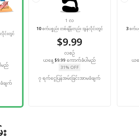
1 လ
10
3
စက်ပစ္စည်း တစ်ချိန်တည်း အွန်လိုင်းတွင်
စက်ပစ္
ိုင်းတွင်
$9.99
လစဉ်
ယနေ့
$9.99
ကောက်ခံပါမည်
ယန
ါမည်
31% OFF
၇ ရက်ငွေပြန်အမ်းခြင်းအာမခံချက်
ခံချက်
်း