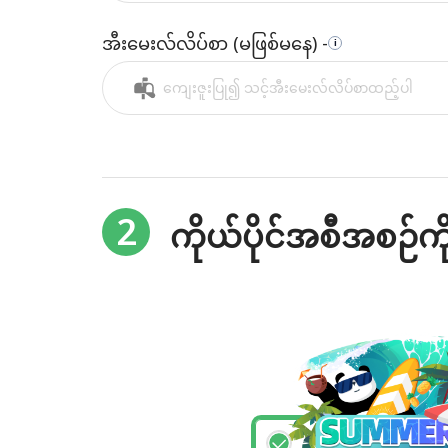
အီးမေးလ်လိပ်စာ (မဖြစ်မနေ) -
i
2
ကိုယ်ပိုင်အစီအစဉ်ကိ