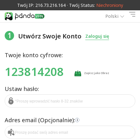
Twój IP: 216.73.216.164 · Twój Status:
Niechroniony
Polski
1
Utwórz Swoje Konto
Zaloguj się
Twoje konto cyfrowe:
123814208
Zapisz jako Obraz
Ustaw hasło:
Adres email (Opcjonalnie):
i