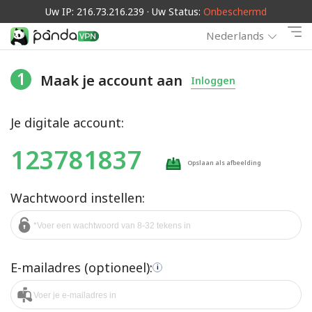
Uw IP: 216.73.216.239 · Uw Status:
Onbeschermd
Nederlands
1
Maak je account aan
Inloggen
Je digitale account:
123781837
Opslaan als afbeelding
Wachtwoord instellen:
E-mailadres (optioneel):
i