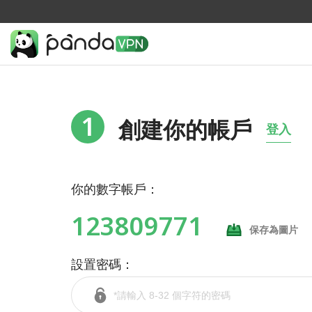
1
創建你的帳戶
登入
你的數字帳戶：
123809771
保存為圖片
設置密碼：