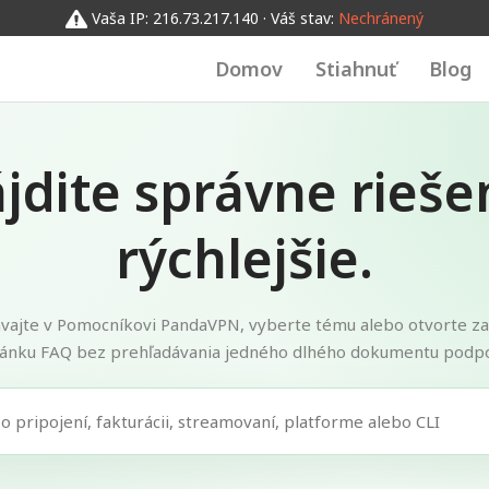
Vaša IP: 216.73.217.140 · Váš stav:
Nechránený
Domov
Stiahnuť
Blog
jdite správne rieše
rýchlejšie.
vajte v Pomocníkovi PandaVPN, vyberte tému alebo otvorte 
ránku FAQ bez prehľadávania jedného dlhého dokumentu podpo