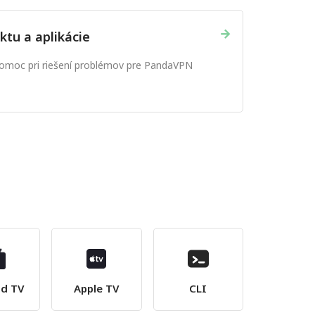
→
ktu a aplikácie
omoc pri riešení problémov pre PandaVPN
id TV
Apple TV
CLI