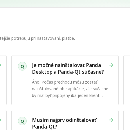
ejšie potrebujú pri nastavovaní, platbe,
→
→
Je možné nainštalovať Panda
Q
Desktop a Panda-Qt súčasne?
Áno. Počas prechodu môžu zostať
nainštalované obe aplikácie, ale súčasne
by mal byť pripojený iba jeden klient
PandaVPN.
→
→
Musím najprv odinštalovať
Q
Panda-Qt?