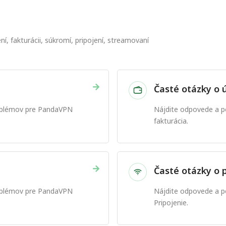
, fakturácii, súkromí, pripojení, streamovaní
→
Časté otázky o ú
roblémov pre PandaVPN
Nájdite odpovede a p
fakturácia.
→
Časté otázky o p
roblémov pre PandaVPN
Nájdite odpovede a p
Pripojenie.