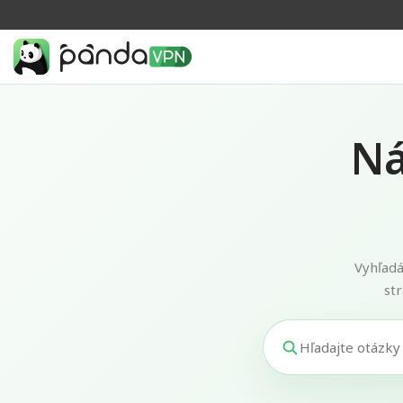
Ná
Vyhľadá
st