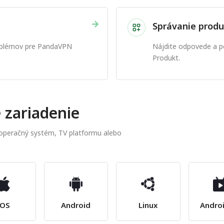
→
Správanie produ
roblémov pre PandaVPN
Nájdite odpovede a p
Produkt.
 zariadenie
 operačný systém, TV platformu alebo
iOS
Android
Linux
Andro