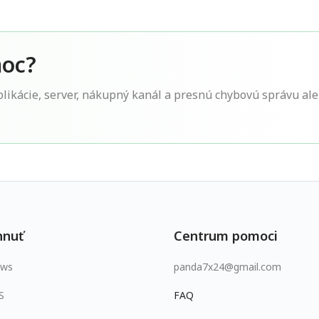
moc?
aplikácie, server, nákupný kanál a presnú chybovú správu a
hnuť
Centrum pomoci
ows
panda7x24@gmail.com
S
FAQ