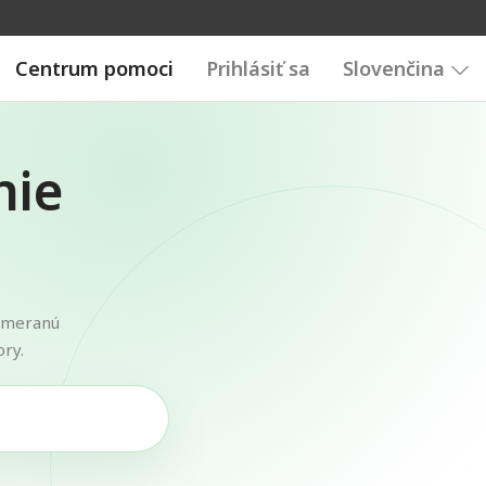
Centrum pomoci
Prihlásiť sa
Slovenčina
nie
zameranú
ry.