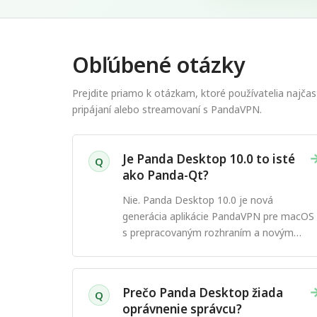
Obľúbené otázky
Prejdite priamo k otázkam, ktoré používatelia najčast
pripájaní alebo streamovaní s PandaVPN.
Je Panda Desktop 10.0 to isté
Q
ako Panda-Qt?
Nie. Panda Desktop 10.0 je nová
generácia aplikácie PandaVPN pre macOS
s prepracovaným rozhraním a novým
spôsobom pripojenia.
Prečo Panda Desktop žiada
Q
oprávnenie správcu?