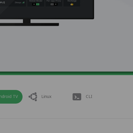
ndroid TV
Linux
CLI